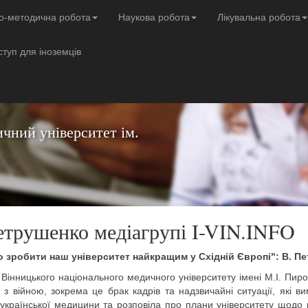
о-методична робота
Наукова робота
Лікувальна робота
ступ для іноземців
чний університет ім.
Петрушенко медіагрупі I-VIN.INFO
 зробити наш університет найкращим у Східній Європі":
В. П
 Вінницького національного медичного університету імені М.І. Пиро
 з війною, зокрема це брак кадрів та надзвичайні ситуації, які в
 української медицини та розповіла про плани університету щодо