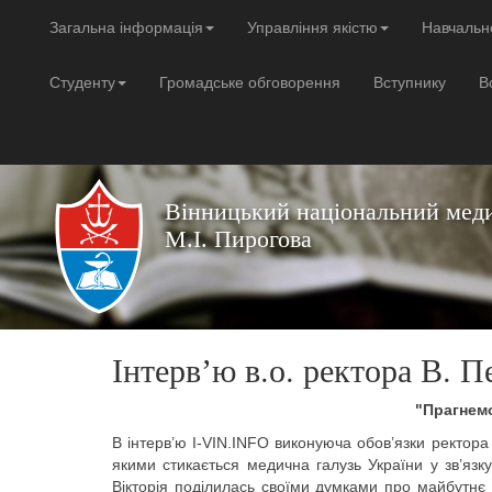
Загальна інформація
Управління якістю
Навчальн
Студенту
Громадське обговорення
Вступнику
В
Вінницький національний меди
М.І. Пирогова
Інтервʼю в.о. ректора В. 
"Прагнемо
В інтерв’ю I-VIN.INFO виконуюча обов’язки ректора
якими стикається медична галузь України у зв’язку
Вікторія поділилась своїми думками про майбутнє