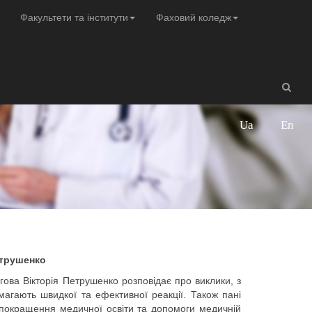
Факультети та інститути
Фаховий коледж
Ua
En
етрушенко
гова Вікторія Петрушенко розповідає про виклики, з
имагають швидкої та ефективної реакції. Також пані
 покращення медичної освіти та допомоги медичній