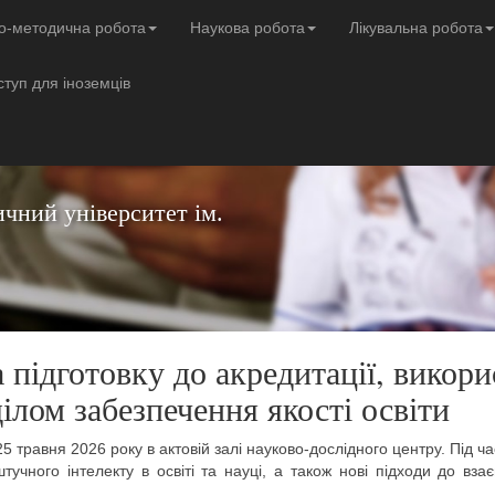
о-методична робота
Наукова робота
Лікувальна робота
ступ для іноземців
чний університет ім.
 підготовку до акредитації, викор
ділом забезпечення якості освіти
 травня 2026 року в актовій залі науково-дослідного центру. Під час
учного інтелекту в освіті та науці, а також нові підходи до вза