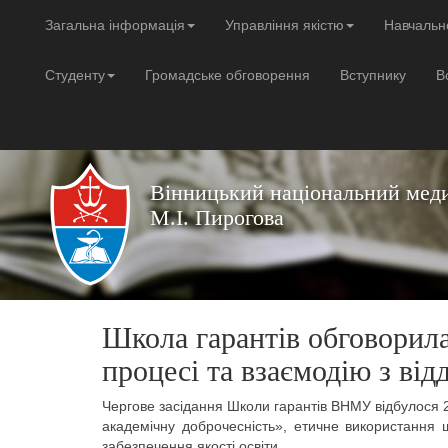
Загальна інформація
Управління якістю
Навчальн
Студенту
Громадське обговорення
Вступнику
В
Вінницький національний меди
М.І. Пирогова
Школа гарантів обговорила
процесі та взаємодію з від
Чергове засідання Школи гарантів ВНМУ відбулося 25
академічну доброчесність», етичне використання шт
забезпечення якості освіти.