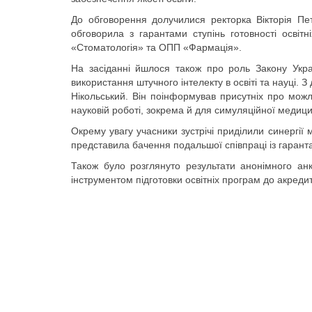
До обговорення долучилися ректорка Вікторія Петр
обговорила з гарантами ступінь готовності осві
«Стоматологія» та ОПП «Фармація».
На засіданні йшлося також про роль Закону Украї
використання штучного інтелекту в освіті та науці.
Нікольський. Він поінформував присутніх про можлив
науковій роботі, зокрема й для симуляційної медиц
Окрему увагу учасники зустрічі приділили синергії 
представила бачення подальшої співпраці із гаранта
Також було розглянуто результати анонімного ан
інструментом підготовки освітніх програм до акредит