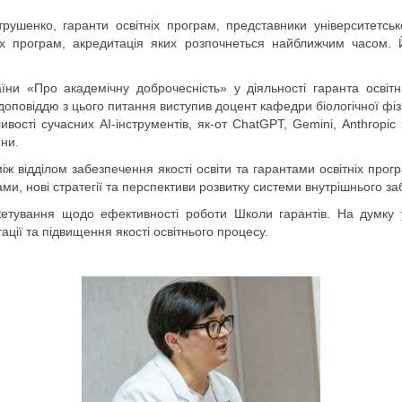
ушенко, гаранти освітніх програм, представники університетської
тніх програм, акредитація яких розпочнеться найближчим часом
ни «Про академічну доброчесність» у діяльності гаранта освіт
 З доповіддю з цього питання виступив доцент кафедри біологічної 
ості сучасних AI-інструментів, як-от ChatGPT, Gemini, Anthropic і 
ини.
між відділом забезпечення якості освіти та гарантами освітніх пр
ми, нові стратегії та перспективи розвитку системи внутрішнього за
кетування щодо ефективності роботи Школи гарантів. На думку 
ації та підвищення якості освітнього процесу.