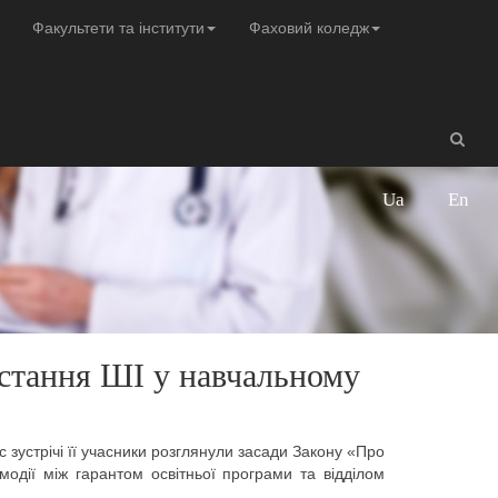
Факультети та інститути
Фаховий коледж
Ua
En
истання ШІ у навчальному
 зустрічі її учасники розглянули засади Закону «Про
ємодії між гарантом освітньої програми та відділом