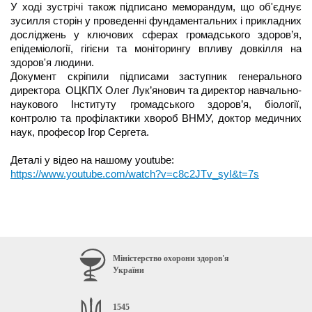
У ході зустрічі також підписано меморандум, що об'єднує 
зусилля сторін у проведенні фундаментальних і прикладних 
досліджень у ключових сферах громадського здоров’я, 
епідеміології, гігієни та моніторингу впливу довкілля на 
здоров'я людини. 
Документ скріпили підписами заступник генерального 
директора  ОЦКПХ Олег Лук’янович та директор навчально-
наукового Інституту громадського здоров’я, біології, 
контролю та профілактики хвороб ВНМУ, доктор медичних 
наук, професор Ігор Сергета.
Деталі у відео на нашому youtube: 
https://www.youtube.com/watch?v=c8c2JTv_syI&t=7s
Міністерство охорони здоров'я
України
1545