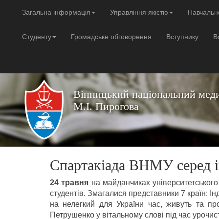
Загальна інформація
Управління якістю
Навчальн
Студенту
Громадське обговорення
Вступнику
В
Вінницький національний меди
М.І. Пирогова
Спартакіада ВНМУ серед і
24 травня
на майданчиках університетського
студентів. Змагалися представники 7 країн: Ін
на нелегкий для України час, живуть та пр
Петрушенко у вітальному слові під час урочист