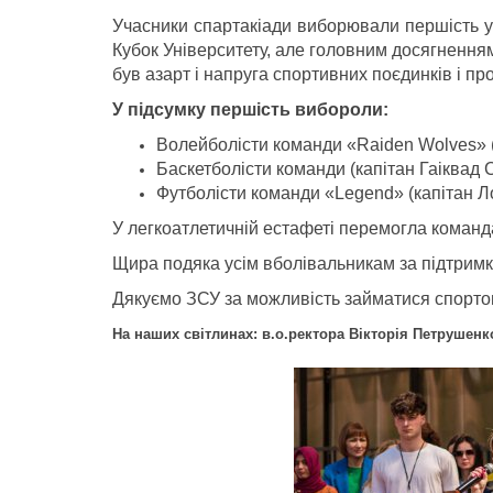
Учасники спартакіади виборювали першість у 
Кубок Університету, але головним досягненням
був азарт і напруга спортивних поєдинків і пр
У підсумку першість вибороли:
Волейболісти команди «Raiden Wolves» (
Баскетболісти команди (капітан Гаіквад 
Футболісти команди «Legend» (капітан Ло
У легкоатлетичній естафеті перемогла коман
Щира подяка усім вболівальникам за підтримку
Дякуємо ЗСУ за можливість займатися спортом,
На наших світлинах: в.о.ректора Вікторія Петрушенк