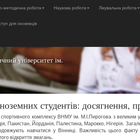
о-методична робота
Наукова робота
Лікувальна робота
ступ для іноземців
чний університет ім.
ноземних студентів: досягнення, п
 спортивного комплексу ВНМУ ім. М.І.Пирогова з великим 
дія, Пакистан, Йорданія, Палестина, Марокко, Нігерія. Загало
одовжують навчатися у Вінниці. Важливість цього факту 
ого відкриття змагань.