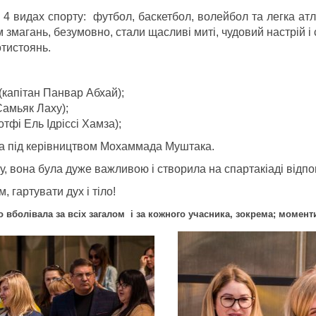
4 видах спорту: футбол, баскетбол, волейбол та легка ат
 змагань, безумовно, стали щасливі миті, чудовий настрій і 
отистоянь.
капітан Панвар Абхай);
Самьяк Лаху);
тфі Ель Ідріссі Хамза);
да під керівництвом Мохаммада Муштака.
, вона була дуже важливою і створила на спартакіаді відпо
 гартувати дух і тіло!
о вболівала за всіх загалом і за кожного учасника, зокрема; момен