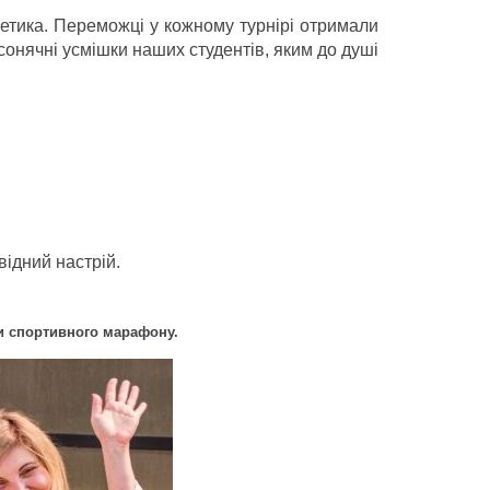
летика. Переможці у кожному турнірі отримали
сонячні усмішки наших студентів, яким до душі
відний настрій.
ти спортивного марафону.