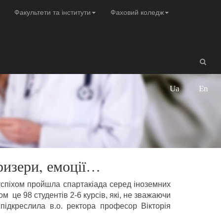
Факультети та інститути
Фаховий коледж
Ua
En
ризери, емоції…
успіхом пройшла спартакіада серед іноземних
м це 98 студентів 2-6 курсів, які, не зважаючи
підкреслила в.о. ректора професор Вікторія