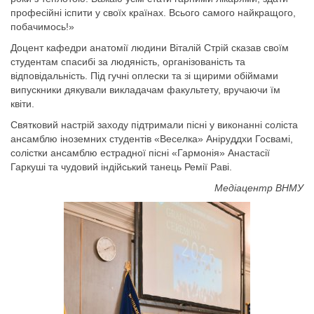
професійні іспити у своїх країнах. Всього самого найкращого,
побачимось!»
Доцент кафедри анатомії людини Віталій Стрій сказав своїм
студентам спасибі за людяність, організованість та
відповідальність. Під гучні оплески та зі щирими обіймами
випускники дякували викладачам факультету, вручаючи їм
квіти.
Святковий настрій заходу підтримали пісні у виконанні соліста
ансамблю іноземних студентів «Веселка» Аніруддхи Госвамі,
солістки ансамблю естрадної пісні «Гармонія» Анастасії
Гаркуші та чудовий індійський танець Ремії Раві.
Медіацентр ВНМУ