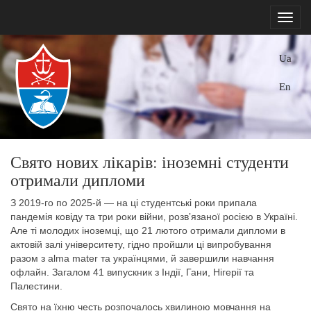
Ua
En
Свято нових лікарів: іноземні студенти
отримали дипломи
З 2019-го по 2025-й — на ці студентські роки припала
пандемія ковіду та три роки війни, розвʼязаної росією в Україні.
Але ті молодих іноземці, що 21 лютого отримали дипломи в
актовій залі університету, гідно пройшли ці випробування
разом з alma mater та українцями, й завершили навчання
офлайн. Загалом 41 випускник з Індії, Гани, Нігерії та
Палестини.
Свято на їхню честь розпочалось хвилиною мовчання на