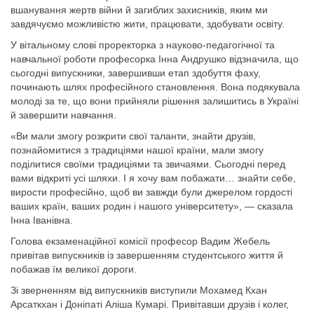
вшанування жертв війни й загиблих захисників, яким ми
завдячуємо можливістю жити, працювати, здобувати освіту.
У вітальному слові проректорка з науково-педагогічної та
навчальної роботи професорка Інна Андрушко відзначила, що
сьогодні випускники, завершивши етап здобуття фаху,
починають шлях професійного становлення. Вона подякувала
молоді за те, що вони прийняли рішення залишитись в Україні
й завершити навчання.
«Ви мали змогу розкрити свої таланти, знайти друзів,
познайомитися з традиціями нашої країни, мали змогу
поділитися своїми традиціями та звичаями. Сьогодні перед
вами відкриті усі шляхи. І я хочу вам побажати… знайти себе,
вирости професійно, щоб ви завжди були джерелом гордості
ваших країн, ваших родин і нашого університету», — сказала
Інна Іванівна.
Голова екзаменаційної комісії професор Вадим Жебель
привітав випускників із завершенням студентського життя й
побажав їм великої дороги.
Зі зверненням від випускників виступили Мохамед Кхан
Арсаткхан і Доніпаті Аліша Кумарі. Привітавши друзів і колег,