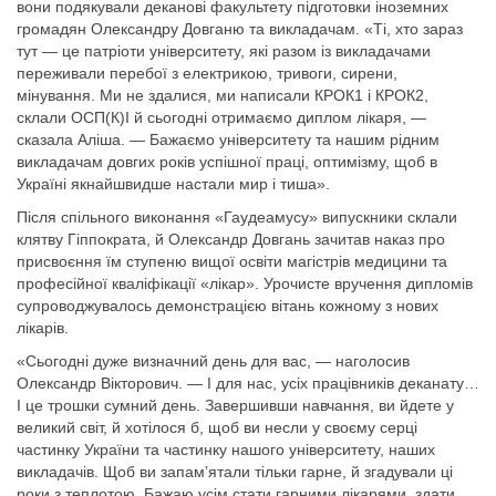
вони подякували деканові факультету підготовки іноземних
громадян Олександру Довганю та викладачам. «Ті, хто зараз
тут — це патріоти університету, які разом із викладачами
переживали перебої з електрикою, тривоги, сирени,
мінування. Ми не здалися, ми написали КРОК1 і КРОК2,
склали ОСП(К)І й сьогодні отримаємо диплом лікаря, —
сказала Аліша. — Бажаємо університету та нашим рідним
викладачам довгих років успішної праці, оптимізму, щоб в
Україні якнайшвидше настали мир і тиша».
Після спільного виконання «Гаудеамусу» випускники склали
клятву Гіппократа, й Олександр Довгань зачитав наказ про
присвоєння їм ступеню вищої освіти магістрів медицини та
професійної кваліфікації «лікар». Урочисте вручення дипломів
супроводжувалось демонстрацією вітань кожному з нових
лікарів.
«Сьогодні дуже визначний день для вас, — наголосив
Олександр Вікторович. — І для нас, усіх працівників деканату…
І це трошки сумний день. Завершивши навчання, ви йдете у
великий світ, й хотілося б, щоб ви несли у своєму серці
частинку України та частинку нашого університету, наших
викладачів. Щоб ви запамʼятали тільки гарне, й згадували ці
роки з теплотою. Бажаю усім стати гарними лікарями, здати