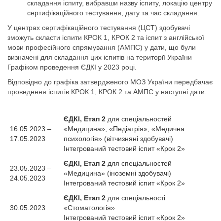
складання іспиту, вибравши назву іспиту, локацію центру
сертифікаційного тестування, дату та час складання.
У центрах сертифікаційного тестування (ЦСТ) здобувачі
зможуть скласти іспити КРОК 1, КРОК 2 та іспит з англійської
мови професійного спрямування (АМПС) у дати, що були
визначені для складання цих іспитів на території України
Графіком проведення ЄДКІ у 2023 році.
Відповідно до графіка затвердженого МОЗ України передбачає
проведення іспитів КРОК 1, КРОК 2 та АМПС у наступні дати:
ЄДКІ, Етап 2
для спеціальностей
16.05.2023 –
«Медицина», «Педіатрія», «Медична
17.05.2023
психологія» (вітчизняні здобувачі)
Інтегрований тестовий іспит «Крок 2»
ЄДКІ, Етап 2
для спеціальностей
23.05.2023 –
«Медицина» (іноземні здобувачі)
24.05.2023
Інтегрований тестовий іспит «Крок 2»
ЄДКІ, Етап 2
для спеціальності
30.05.2023
«Стоматологія»
Інтегрований тестовий іспит «Крок 2»