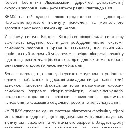
голови Костянтин Ліваковський, директор департаменту
охорони здоров’я Вінницької міської ради Олександр Шиш.
ВНМУ на цій зустрічі також представляв в.о. директора
Навчально-наукового інституту психології та ментального
здоров'я професор Олександр Белов.
У своєму виступі Вікторія Вікторівна підкреслила виняткову
важливість медичної освіти для розбудови якісної системи
психічного здоров'я в країні й зазначила, що Вінницький
національний медичний університет посідає лідерські позиції у
підготовці висококваліфікованих кадрів для системи охорони
ментального здоров'я населення України.
Вона нагадала, що наш університет є єдиним в регіоні та
одним з небагатьох в державі закладом вищої освіти, який
здійснює підготовку фахівців за всіма напрямками охорони
психічного здоров'я: лікарів-психіатрів, лікарів-психологів,
лікарів-психотерапевтів, клінічних психологів, практичних
психологів та фахівців з соціальної роботи та консультування.
«У ВНМУ створена єдина система підготовки фахівців у сфері
ментального здоров'я, що координується Навчально-науковим
інститутом психології та ментального здоров'я. Завдяки цьому