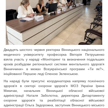
Двадцять шостого червня ректорка Вінницького національного
медичного університету професорка Вікторія Петрушенко
взяла участь у нараді «Моніторинг та визначення подальших
кроків розбудови регіональної системи ментального здоров’я
Вінниччини» в межах Всеукраїнської програми «Ти як?»,
ініційованої Першою леді Оленою Зеленською.
На нараді були присутні: координаторка напряму психічного
здоров'я в секторі охорони здоров'я МОЗ України Ірина
Микичак, начальник Вінницької обласної військової
адміністрації Наталя Заболотна, директорка Департаменту
охорони здоров’я та реабілітації обласної військової
адміністрації Ольга Задорожна, заступник Вінницького міського