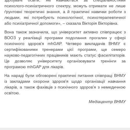
здобувачі освіти, які навчаються за спеціальностями
психолого-психіатричного спектру, можуть отримати не лише
ґрунтовні теоретичні знання, а й практичні навички роботи з
людьми, які потребують психологічної, психотерапевтичної
або психіатричної допомоги», – сказала Вікторія Вікторівна.
Вона також зазначила, що університет активно співпрацює з
ВООЗ у реалізації програми подолання прогалин у сфері
психічного здоров'я mhGAP. Четверо викладачів ВНМУ є
сертифікованими тренерами цієї програми, ще семеро
науково-педагогічних працівників мають статус фасилітаторів.
Це дозволяє університету організовувати тренінги за
програмою mhGAP для лікарів.
На нараді були обговорені практичні питання співпраці ВНМУ
із закладами охорони здоров'я щодо організації навчання
лікарів, а також фахівців з психічного здоров'я з немедичною
освітою.
Медіацентр ВНМУ