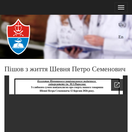
Ua
En
Пішов з життя Шевня Петро Семенович