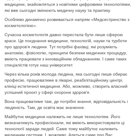
медицини, знайомляться з новітніми цифровими технологіями,
які вже сьогодні змінюють медичну науку та практику.
Особливо динамічно розвивається напрям «Медсестринство з
косметологією».
Сучасна косметологія давно перестала бути лише сферою
краси. Це поєднання медицини, технологій, науки та турботи
про здоров'я людини. Тут потрібні фахівці, які розуміють
анатомію, фізіологію, принципи безпеки медичних процедур,
вміють працювати з інноваційним обладнанням. І саме таких
спеціалістів готує наш університет.
Через кілька років молода людина, яка сьогодні лише обирає
професію, працюватиме в лікарні, реабілітаційному центрі,
клініці естетичної медицини. Або, можливо, створить власний
успішний проєкт у сфері охорони здоров'я.
Вона працюватиме там, де потрібні знання, відповідальність і
людяність. Там, де освіта має значення.
Майбутнє медицини належить не лише технологіям. Його
визначатимуть професіонали, які вміють використовувати ці
технології заради людей. Саме тому майбутнє належить
медичним сестрам. І, можливо, йдеться саме про Вас.