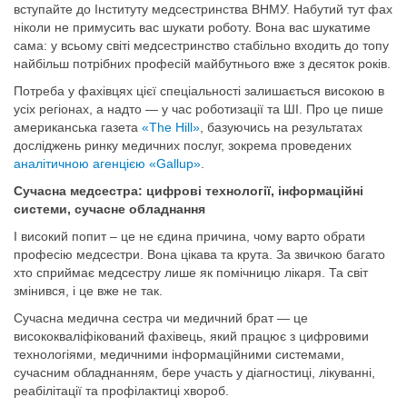
вступайте до Інституту медсестринства ВНМУ. Набутий тут фах
ніколи не примусить вас шукати роботу. Вона вас шукатиме
сама: у всьому світі медсестринство стабільно входить до топу
найбільш потрібних професій майбутнього вже з десяток років.
Потреба у фахівцях цієї спеціальності залишається високою в
усіх регіонах, а надто — у час роботизації та ШІ. Про це пише
американська газета
«The Hill»
, базуючись на результатах
досліджень ринку медичних послуг, зокрема проведених
аналітичною агенцією «Gallup»
.
Сучасна медсестра: цифрові технології, інформаційні
системи, сучасне обладнання
І високий попит – це не єдина причина, чому варто обрати
професію медсестри. Вона цікава та крута. За звичкою багато
хто сприймає медсестру лише як помічницю лікаря. Та світ
змінився, і це вже не так.
Сучасна медична сестра чи медичний брат — це
висококваліфікований фахівець, який працює з цифровими
технологіями, медичними інформаційними системами,
сучасним обладнанням, бере участь у діагностиці, лікуванні,
реабілітації та профілактиці хвороб.