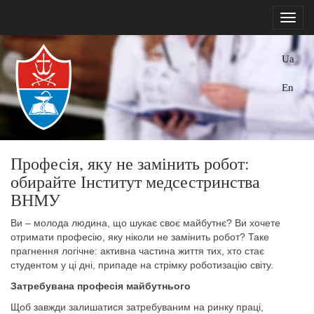
Ua
En
Професія, яку не замінить робот:
обирайте Інститут медсестринства
ВНМУ
Ви – молода людина, що шукає своє майбутнє? Ви хочете
отримати професію, яку ніколи не замінить робот? Таке
прагнення логічне: активна частина життя тих, хто стає
студентом у ці дні, припаде на стрімку роботизацію світу.
Затребувана професія майбутнього
Щоб завжди залишатися затребуваним на ринку праці,