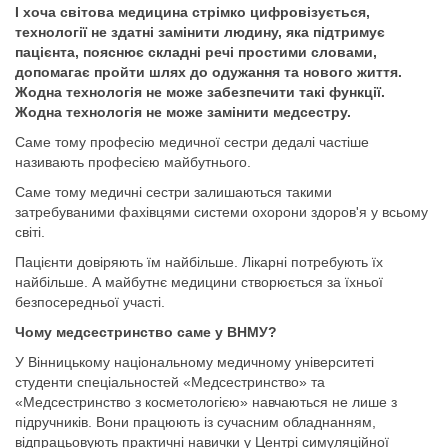
І хоча світова медицина стрімко цифровізується,
технології не здатні замінити людину, яка підтримує
пацієнта, пояснює складні речі простими словами,
допомагає пройти шлях до одужання та нового життя.
Жодна технологія не може забезпечити такі функції.
Жодна технологія не може замінити медсестру.
Саме тому професію медичної сестри дедалі частіше
називають професією майбутнього.
Саме тому медичні сестри залишаються такими
затребуваними фахівцями системи охорони здоров'я у всьому
світі.
Пацієнти довіряють їм найбільше. Лікарні потребують їх
найбільше. А майбутнє медицини створюється за їхньої
безпосередньої участі.
Чому медсестринство саме у ВНМУ?
У Вінницькому національному медичному університеті
студенти спеціальностей «Медсестринство» та
«Медсестринство з косметологією» навчаються не лише з
підручників. Вони працюють із сучасним обладнанням,
відпрацьовують практичні навички у Центрі симуляційної