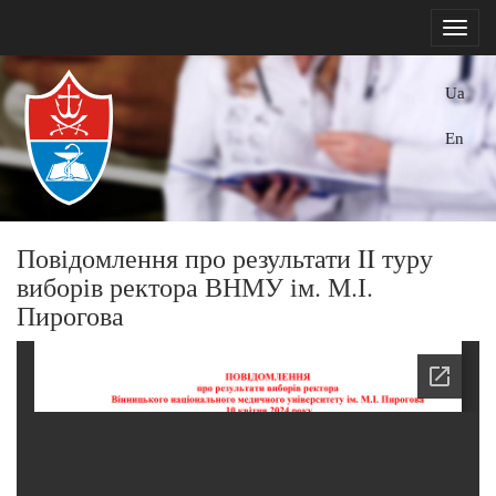
Ua
En
Повідомлення про результати II туру
виборів ректора ВНМУ ім. М.І.
Пирогова