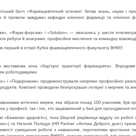
ський батл «Фармацевтичний інтелект: битва знань, науки і проф
и й провели завідувач кафедри клінічної фармації та клінічної ф
ики», «Фарм-форсаж» і «Solution» — змагались у шести інтелекту
вати ребуси й анаграми, професійне мислення та командну взаємод
ів перший в історії Кубок фармацевтичного факультету ВНМУ.
 виставкова зона «Кар'єрні траєкторії фармацевта». Впродовж
 як роботодавцями.
с» і «Подорожник» продемонстрували напрями професійної реалізаці
продуктів. Компанії проводили безпрограшні лотереї з мерчем та анк
вниками аптечних мереж, яка зібрала понад 100 учасників, був орієн
 у професії, так і тих, хто зацікавлений у базі для проходження і
і «Бажаємо здоров'я»), Інна Шергей (керівниця відділу по роботі
кс») та Наталія Поліщук (HR Partner «Аптека Доброго дня») презе
ивості суміщення роботи з навчанням, перспективи зростання т
тників (зокрема випускників ВНМУ), перелік компетенцій для різних 