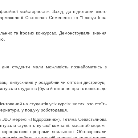
есійної майстерності». Захід, до підготовки якого
армакології Святослав Семененко та її завуч Інна
альних та ігрових конкурсах. Демонстрували знання
ію.
 дня студенти мали можливість познайомитись з
ї випускників у роздрібній чи оптовій дистрибуції
етували студентів (були й питання про готовність до
тований на студентів усіх курсів: як тих, хто стоїть
нтернатури, у пошуку роботодавця.
 з ЗВО мережі «Подорожник»), Тетяна Севастьянова
нтували студентству свої компанії: масштаб мережі,
а корпоративні програми лояльності. Обговорювали
напрямків роботи в аптечній мережі та типові страхи