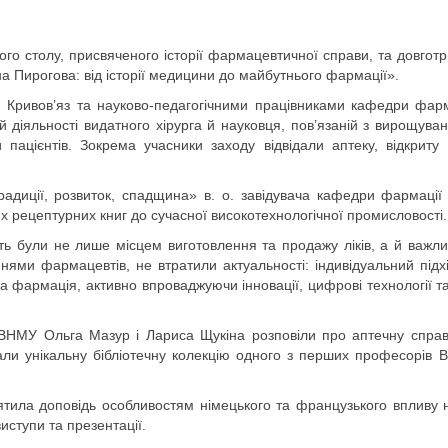
лого столу, присвяченого історії фармацевтичної справи, та довгот
 Пирогова: від історії медицини до майбутнього фармації».
ю Кривов’яз та науково-педагогічними працівниками кафедри фар
 діяльності видатного хірурга й науковця, пов’язаній з вирощуван
пацієнтів. Зокрема учасники заходу відвідали аптеку, відкрит
 традиції, розвиток, спадщина» в. о. завідувача кафедри фармац
 рецептурних книг до сучасної високотехнологічної промисловості.
ть були не лише місцем виготовлення та продажу ліків, а й важли
ями фармацевтів, не втратили актуальності: індивідуальний підхід 
на фармація, активно впроваджуючи інновації, цифрові технології т
и ВНМУ Ольга Мазур і Лариса Щукіна розповіли про аптечну справу
ли унікальну бібліотечну колекцію одного з перших професорів В
вятила доповідь особливостям німецького та французького впливу 
иступи та презентації.