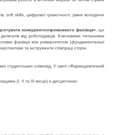
 soft skills, цифрової грамотності, рівня володіння
підготувати конкурентоспроможного фахівця»
,
що
, делегатів від роботодавців. Ключовими питаннями
дготовки фахівця між університетом (фундаментальні
перспективи та інструменти співпраці сторін.
их студентських олімпіад. У святі «Фармацевтичний
ми (I, II та III місця) в дисциплінах: