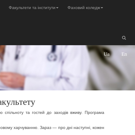
Факультети та інститути
Фаховий коледж
Ua
En
акультету
 спільноту та гостей до заходів вживу. Програма
ровому харчуванню. Зараз — про дні наступні, кожен