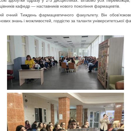
окі здобутки одразу у 2-3 дисциплінах. Вітаємо усіх переможців, 
цівників кафедр — наставників нового покоління фармацевтів.
 очний Тиждень фармацевтичного факультету. Він обовʼязково 
нових знань і можливостей, гордістю за таланти університетської ф