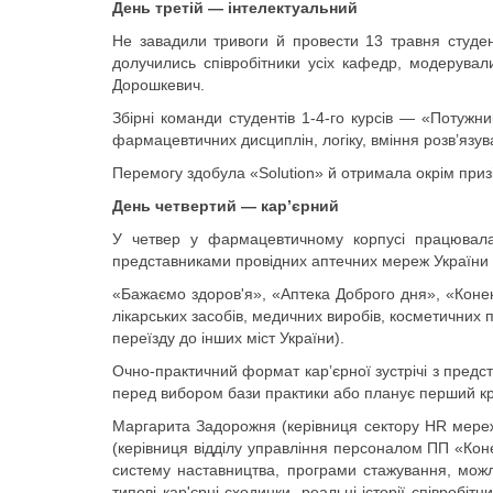
День третій — інтелектуальний
Не завадили тривоги й провести 13 травня студент
долучились співробітники усіх кафедр, модерувал
Дорошкевич.
Збірні команди студентів 1-4-го курсів — «Потужн
фармацевтичних дисциплін, логіку, вміння розвʼязу
Перемогу здобула «Solution» й отримала окрім приз
День четвертий — карʼєрний
У четвер у фармацевтичному корпусі працювала
представниками провідних аптечних мереж України
«Бажаємо здоров'я», «Аптека Доброго дня», «Конек
лікарських засобів, медичних виробів, косметичних 
переїзду до інших міст України).
Очно-практичний формат карʼєрної зустрічі з предста
перед вибором бази практики або планує перший крок
Маргарита Задорожня (керівниця сектору HR мереж
(керівниця відділу управління персоналом ПП «Коне
систему наставництва, програми стажування, можл
типові кар'єрні сходинки, реальні історії співробі