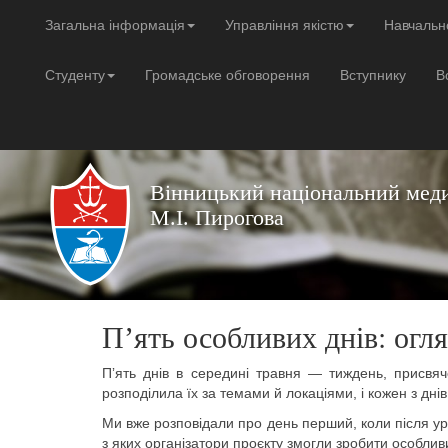
Загальна інформація
Управління якістю
Навчальн
Студенту
Громадське обговорення
Вступнику
В
Вінницький національний меди
М.І. Пирогова
Пʼять особливих днів: огл
Пʼять днів в середині травня — тиждень, присвя
розподілила їх за темами й локаціями, і кожен з дн
Ми вже розповідали про день перший, коли після ур
з яких організатори проєкту змогли зробити особли