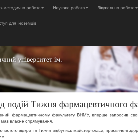
о-методична робота
Наукова робота
Лікувальна робота
ступ для іноземців
чний університет ім.
яд подій Тижня фармацевтичного ф
чений фармацевтичному факультету ВНМУ, вперше запросив свою
ів мав власне спрямування.
очистого відкриття Тижня відбулись майстер-класи, присвячені здо
вим.