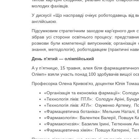
молодих фахівців.
У дискусії «Що насправді очікує роботодавець від в
англійською.
Підсумковим стратегічним заходом карʼєрного дня 
зібрав усі сторони освітнього процесу: представн
розмови були компетенції випускників; організація
знання, методологія), роботодавцем (практичні навич
День пʼятий — олімпійський
А у пʼятницю, 15 травня, алея біля фармацевтично
Олімп» взяли участь понад 100 здобувачів вищої осві
Професорка Олена Кривов'яз, доцентки Юлія Томашев
«Організація та економіка фармації»: Солодун 
«Технологія ліків: ПТЛ»: Солодун Аріні, Бундизі
«Технологія ліків: АТЛ»: Озуженко Артему, Пов
«Фармацевтична ботаніка»: Мельник Наталі, Б
«Фармакологія»: Валентюк Валерії, Повшук Кат
«Фармакогнозія»: Базилик Ірині, Тютюнник Ана
«Фармацевтична хімія»: Повшук Катерині, Тютюн