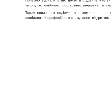
Приємно відзначити, що дехто зі студентів має вис
запорукою майбутніх професійних звершень, та пра
Таким насиченим подіями та темами став перший
особистого й професійного спілкування, відкриттям 