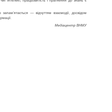
чиї інтелект, працьовитість і прагнення до знань є
запамʼятається — відчуттям взаємодії, досвідом
армації.
Медіацентр ВНМУ