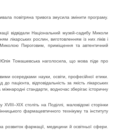
ривала повітряна тривога змусила змінити програму.
мації відвідали Національний музей-садибу Миколи
ням лікарських рослин, виготовленням із них ліків і
у Миколою Пироговим, приміщення та автентичний
ії Юлія Томашевська наголосила, що мова піде про
вими осередками науки, освіти, професійної етики.
до пацієнта, відповідальність за якість лікарських
а міжнародні стандарти, водночас зберігає історичну
 XVIII–XIX століть на Поділлі, маловідомі сторінки
інницького фармацевтичного технікуму та інституту
на розвиток фармації, медицини й освітньої сфери.