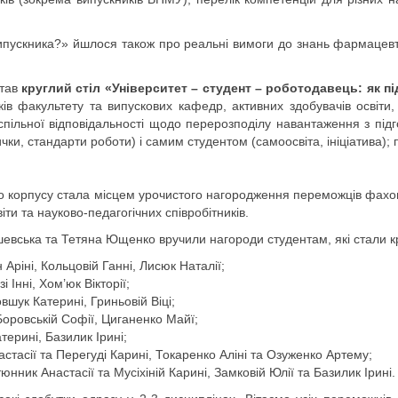
ипускника?» йшлося також про реальні вимоги до знань фармацевтів,
став
круглий стіл «Університет – студент – роботодавець: як 
иків факультету та випускових кафедр, активних здобувачів освіти
 спільної відповідальності щодо перерозподілу навантаження з пі
ки, стандарти роботи) і самим студентом (самоосвіта, ініціатива); 
го корпусу стала місцем урочистого нагородження переможців фахов
ти та науково-педагогічних співробітників.
ська та Тетяна Ющенко вручили нагороди студентам, які стали кращи
Аріні, Кольцовій Ганні, Лисюк Наталії;
 Інні, Хом’юк Вікторії;
шук Катерині, Гриньовій Віці;
оровській Софії, Циганенко Майї;
ерині, Базилик Ірині;
стасії та Перегуді Карині, Токаренко Аліні та Озуженко Артему;
ник Анастасії та Мусіхіній Карині, Замковій Юлії та Базилик Ірині.