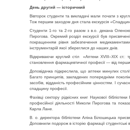
День другий — історичний
Вівторок студенти та викладачі мали почати з круг
Тож першим заходом дня стала екскурсія «Спадщина
Студенти 1-го та 2-го разом з в.о. декана Олено
Пирогова. Окремий розділ екскурсії був присвяченій
покращенням рівня забезпечення медикаментами 
інструментарій якої збереглися до наших днів.
Відкриваючи круглий стіл «Аптеки XVIII–XIX ст.:
становлення фармацевтичної професії — від перших
Доповідачка підкреслила, що аптеки минулих столі
Багато принципів, закладених попередніми поколінн
засобів, відданість професійним цінностям. І сучас
спадщину професії.
Фахівці сектору рідкісних книг Наукової бібліотек
професійної діяльності Миколи Пирогова та показа
Карла Лане.
В. о. директора бібліотеки Аліна Білошицька прис
Доповнили подорож в історію фармації студентські в