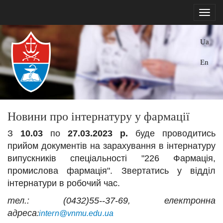
Ua
En
Новини про інтернатуру у фармації
З
10.03
по
27.03.2023
р.
буде проводитись
прийом документів на зарахування в інтернатуру
випускників спеціальності "226 Фармація,
промислова фармація". Звертатись у відділ
інтернатури в робочий час.
тел.: (0432)55--37-69, електронна
адреса
:
intern@vnmu.edu.ua