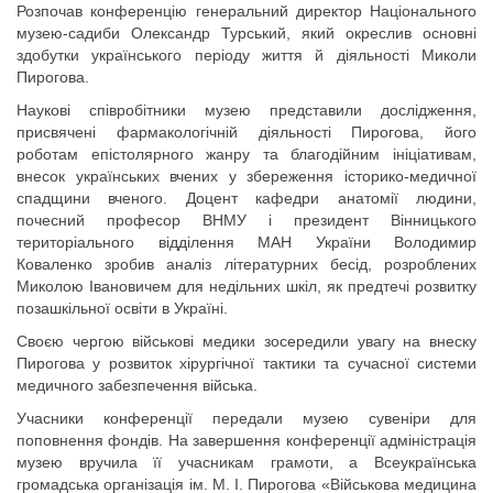
Розпочав конференцію генеральний директор Національного
музею-садиби Олександр Турський, який окреслив основні
здобутки українського періоду життя й діяльності Миколи
Пирогова.
Наукові співробітники музею представили дослідження,
присвячені фармакологічній діяльності Пирогова, його
роботам епістолярного жанру та благодійним ініціативам,
внесок українських вчених у збереження історико-медичної
спадщини вченого. Доцент кафедри анатомії людини,
почесний професор ВНМУ і президент Вінницького
територіального відділення МАН України Володимир
Коваленко зробив аналіз літературних бесід, розроблених
Миколою Івановичем для недільних шкіл, як предтечі розвитку
позашкільної освіти в Україні.
Своєю чергою військові медики зосередили увагу на внеску
Пирогова у розвиток хірургічної тактики та сучасної системи
медичного забезпечення війська.
Учасники конференції передали музею сувеніри для
поповнення фондів. На завершення конференції адміністрація
музею вручила її учасникам грамоти, а Всеукраїнська
громадська організація ім. М. І. Пирогова «Військова медицина