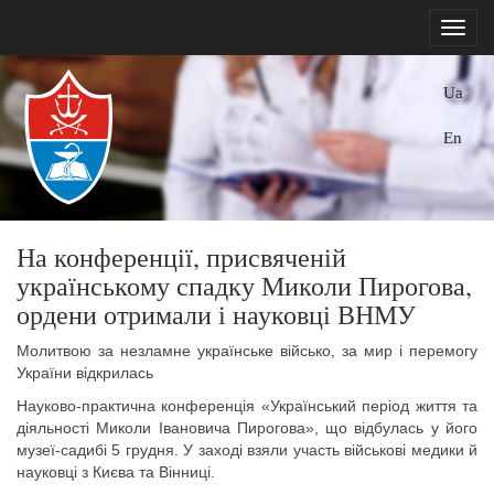
Ua
En
На конференції, присвяченій
українському спадку Миколи Пирогова,
ордени отримали і науковці ВНМУ
Молитвою за незламне українське військо, за мир і перемогу
України відкрилась
Науково-практична конференція «Український період життя та
діяльності Миколи Івановича Пирогова», що відбулась у його
музеї-садибі 5 грудня. У заході взяли участь військові медики й
науковці з Києва та Вінниці.