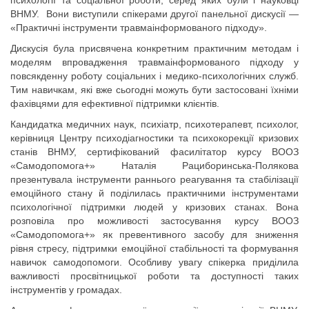
психології та соціальної роботи, серед яких були і науковці
ВНМУ. Вони виступили спікерами другої панельної дискусії —
«Практичні інструменти травмаінформованого підходу».
Дискусія була присвячена конкретним практичним методам і
моделям впровадження травмаінформованого підходу у
повсякденну роботу соціальних і медико-психологічних служб.
Тим навичкам, які вже сьогодні можуть бути застосовані їхніми
фахівцями для ефективної підтримки клієнтів.
Кандидатка медичних наук, психіатр, психотерапевт, психолог,
керівниця Центру психодіагностики та психокорекції кризових
станів ВНМУ, сертифікований фасилітатор курсу ВООЗ
«Самодопомога+» Наталія Рациборинська
-
Полякова
презентувала інструменти раннього реагування та стабілізації
емоційного стану й поділилась практичними інструментами
психологічної підтримки людей у кризових станах. Вона
розповіла про можливості застосування курсу ВООЗ
«Самодопомога+» як превентивного засобу для зниження
рівня стресу, підтримки емоційної стабільності та формування
навичок самодопомоги. Особливу увагу спікерка приділила
важливості просвітницької роботи та доступності таких
інструментів у громадах.