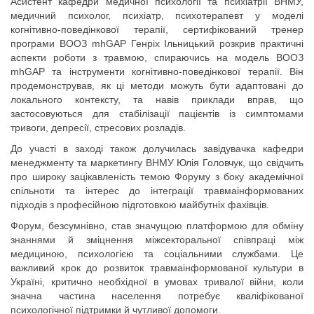
Асистент кафедри медичної психології та психіатрії ВНМУ,
медичний психолог, психіатр, психотерапевт у моделі
когнітивно-поведінкової терапії, сертифікований тренер
програми ВООЗ mhGAP Генріх Ільницький розкрив практичні
аспекти роботи з травмою, спираючись на модель ВООЗ
mhGAP та інструменти когнітивно-поведінкової терапії. Він
продемонстрував, як ці методи можуть бути адаптовані до
локального контексту, та навів приклади вправ, що
застосовуються для стабілізації пацієнтів із симптомами
тривоги, депресії, стресових розладів.
До участі в заході також долучилась завідувачка кафедри
менеджменту та маркетингу ВНМУ Юлія Головчук, що свідчить
про широку зацікавленість темою Форуму з боку академічної
спільноти та інтерес до інтеграції травмаінформованих
підходів з професійною підготовкою майбутніх фахівців.
Форум, безсумнівно, став значущою платформою для обміну
знаннями й зміцнення міжсекторальної співпраці між
медициною, психологією та соціальними службами. Це
важливий крок до розвиток травмаінформованої культури в
Україні, критично необхідної в умовах тривалої війни, коли
значна частина населення потребує кваліфікованої
психологічної підтримки й чутливої допомоги.