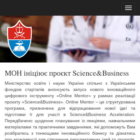
Ua
En
МОН ініціює проєкт Science&Business
Міністерство освіти і науки України спільно з Українським
фондом стартапів анонсують запуск нового інноваційного
цифрового інструменту «Online Mentor» у рамках реалізації
проєкту «Science&Business». Online Mentor – це структурована
програма, призначена для відпрацювання нової ідеї та
підготовки її для участі в Sсience&Business Acceleration.
Передбачено щоденне планування із лекціями, навчальними
матеріалами та практичними завданнями, які допоможуть Вам
розібратись з тонкощами інноваційного бізнесу та дізнатись
про можливості для створення перспективних ідей та проєктів.