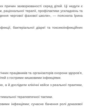
х причин захворюваності серед дітей. Ці недуги є
и, раціональної терапії, профілактики ускладнень та
едення чергової фахової школи», — пояснила Ірина
екції, бактеріальної діареї та токсикоінфекційних
чних працівників та організаторів охорони здоров’я,
ітей з гострими кишковими інфекціями.
 а й дослідили клінічні кейси з реальної практики,
тимальної терапевтичної тактики.
ковими інфекціями; сучасне бачення ролі доказової