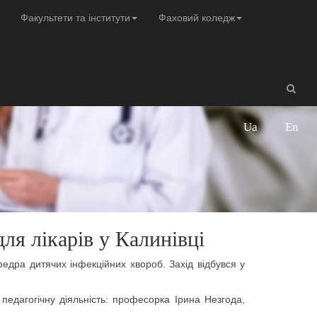
Факультети та інститути
Фаховий коледж
Ua
En
ля лікарів у Калинівці
едра дитячих інфекційних хвороб. Захід відбувся у
педагогічну діяльність: професорка Ірина Незгода,