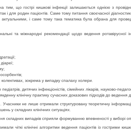
 тим, що гострі кишкові інфекції залишаються однією з провідни
ак і для родин пацієнтів. Саме тому питання своєчасної діагностик
йно актуальними, і саме тому така тематика була обрана для пров
альні та міжнародні рекомендації щодо ведення ротавірусної інф
ратації;
діареї;
му;
осорбентів;
х колективах, зокрема у випадку спалаху холери.
іатрів, дитячих інфекціоністів, сімейних лікарів, науково-педагогі
денну клінічну практику сучасних доказових підходів до ведення д
 Учасники не лише отримали структуровану теоретичну інформацію,
ень у складних клінічних ситуаціях.
ення складних випадків сприяли формуванню впевненості у виборі оп
мали чіткі клінічні алгоритми ведення пацієнтів із гострими киш