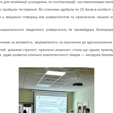
и для мінімізації ускладнень та госпіталізацій; систематизовані ма
о пройшли тестування. Всі учасники здобули по 15 балів в особисті 
 зміцненні співпраці між університетом та практичною ланкою охо
 національного медичного університету як провайдера безперерв
никам за активність, зацікавленість та прагнення до вдосконаленн
й: доказові стратегії, практичні рішення» стала ще одним приклад
 адже розвиток клінічної компетентності лікарів — запорука безпеки