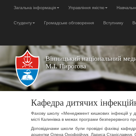
Загальна інформація
Управління якістю
Навчальн
Студенту
Громадське обговорення
Вступнику
В
Вінницький національний меди
М.І. Пирогова
Кафедра дитячих інфекційн
Фахову школу «Менеджмент кишкових інфекцій у діт
місті Калинівка в межах програми безперервного про
Доповідачами школи були провідні фахівці кафедри
доцентки Олена Онофрійчук, Лариса Станіславчук, 