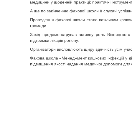
медицини у щоденній практиці; практичні інструмент
А ще по закінченню фахової школи її слухачі успішн
Проведення фахової школи стало важливим кроком у
громади.
Захід продемонстрував активну роль Вінницького
підтримки лікарів регіону.
Організатори висловлюють щиру вдячність усім учас
Фахова школа «Менеджмент кишкових інфекцій у діте
підвищення якості надання медичної допомоги дітям,