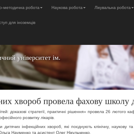
о-методична робота
Наукова робота
Лікувальна робота
ступ для іноземців
чний університет ім.
их хвороб провела фахову школу д
ей: доказові стратегії, практичні рішення» провела 26 лютого каф
фесійного розвитку лікарів.
 дитячих інфекційних хвороб, які поєднують клінічну, наукову та 
Ольга Науменко та асистент Олег Нікульченко.