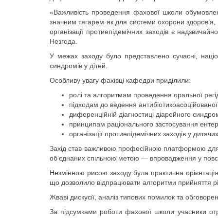
«Важливість проведення фахової школи обумовлена
значним тягарем як для системи охорони здоров’я, т
організації протиепідемічних заходів є надзвича
Незгода.
У межах заходу було представлено сучасні, націон
синдромів у дітей.
Особливу увагу фахівці кафедри приділили:
ролі та алгоритмам проведення оральної регід
підходам до ведення антибіотикоасоційованої 
диференційній діагностиці діарейного синдро
принципам раціонального застосування ентер
організації протиепідемічних заходів у дитячи
Захід став важливою професійною платформою для пед
об’єднаних спільною метою — впровадження у повсяк
Незмінною рисою заходу була практична орієнтація.
що дозволило відпрацювати алгоритми прийняття ріш
Жваві дискусії, аналіз типових помилок та обговор
За підсумками роботи фахової школи учасники отри