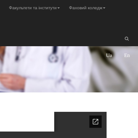
Факультети та інститути
Фаховий коледж
Ua
En