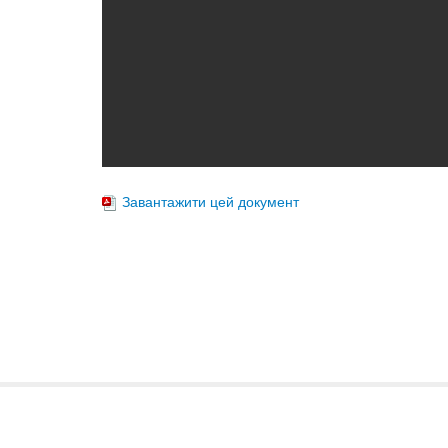
Завантажити цей документ
Міністерство охорони здоров'я
України