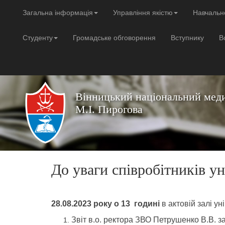
Загальна інформація
Управління якістю
Навчальн
Студенту
Громадське обговорення
Вступнику
В
Вінницький національний меди
М.І. Пирогова
До уваги співробітників ун
28.08.2023 року о 13
годині
в актовій залі ун
Звіт в.о. ректора ЗВО Петрушенко В.В. за