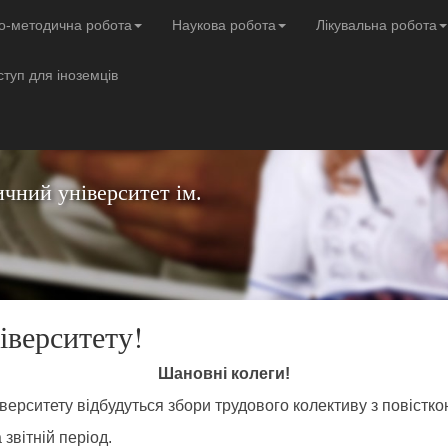
о-методична робота
Наукова робота
Лікувальна робота
ступ для іноземців
чний університет ім.
іверситету!
Шановні колеги!
іверситету відбудуться збори трудового колективу з повістко
 звітній період.