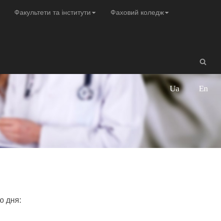
Факультети та інститути
Фаховий коледж
Ua
En
ю дня: