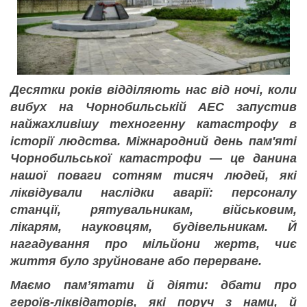
Десятки років відділяють нас від ночі, коли
вибух на Чорнобильській АЕС запустив
найжахливішу техногенну катастрофу в
історії людства. Міжнародний день пам'яті
Чорнобильської катастрофи — це данина
нашої поваги сотням тисяч людей, які
ліквідували наслідки аварії: персоналу
станції, рятувальникам, військовим,
лікарям, науковцям, будівельникам. Й
нагадування про мільйони жертв, чиє
життя було зруйноване або перерване.
Маємо памʼятати й діяти: дбати про
героїв-ліквідаторів, які поруч з нами, й