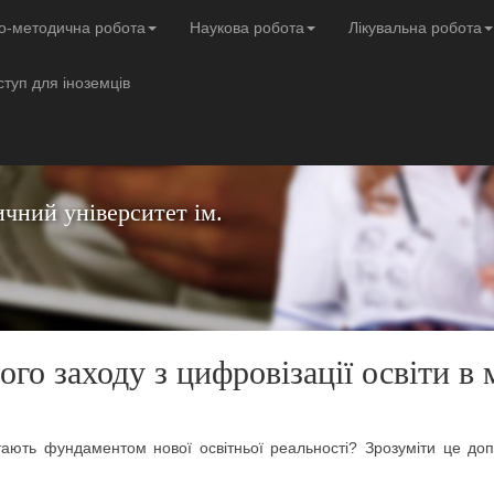
о-методична робота
Наукова робота
Лікувальна робота
ступ для іноземців
чний університет ім.
го заходу з цифровізації освіти в 
тають фундаментом нової освітньої реальності? Зрозуміти це доп