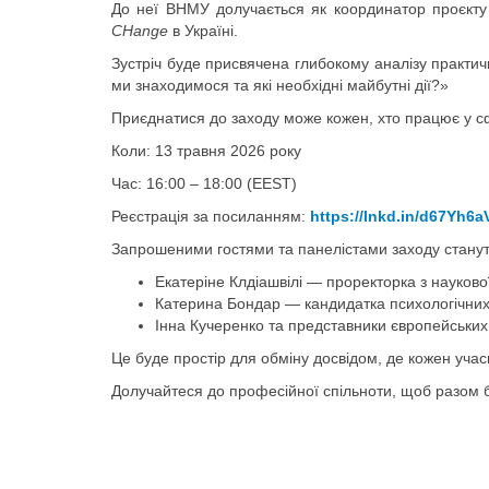
До неї ВНМУ долучається як координатор проєкт
CHange
в Україні.
Зустріч буде присвячена глибокому аналізу практично
ми знаходимося та які необхідні майбутні дії?»
Приєднатися до заходу може кожен, хто працює у сф
Коли: 13 травня 2026 року
Час: 16:00 – 18:00 (EEST)
Реєстрація за посиланням:
https://lnkd.in/d67Yh6a
Запрошеними гостями та панелістами заходу станут
Екатеріне Клдіашвілі — проректорка з науково
Катерина Бондар — кандидатка психологічних н
Інна Кучеренко та представники європейських 
Це буде простір для обміну досвідом, де кожен учасн
Долучайтеся до професійної спільноти, щоб разом бу