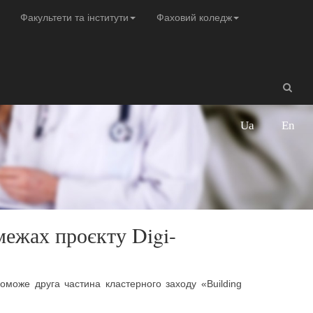
Факультети та інститути
Фаховий коледж
Ua
En
межах проєкту Digi-
оможе друга частина кластерного заходу «Building