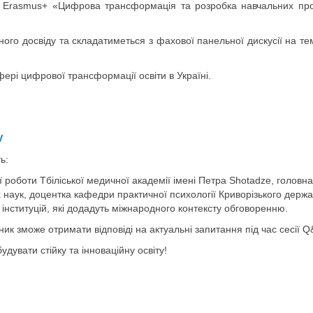
у Erasmus+
«Цифрова трансформація та розробка навчальних про
го досвіду та складатиметься з фахової панельної дискусії на тему:
ері цифрової трансформації освіти в Україні.
V
ь:
ї роботи Тбіліської медичної академії імені Петра Shotadze, головн
аук, доцентка кафедри практичної психології Криворізького держав
інституцій, які додадуть міжнародного контексту обговоренню.
ик зможе отримати відповіді на актуальні запитання під час сесії Q
дувати стійку та інноваційну освіту!