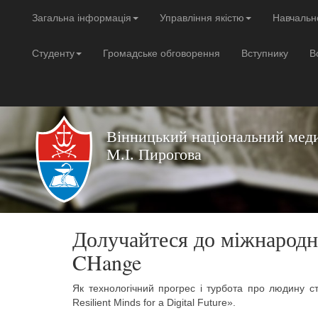
Загальна інформація
Управління якістю
Навчальн
Студенту
Громадське обговорення
Вступнику
В
Вінницький національний меди
М.І. Пирогова
Долучайтеся до міжнародно
CHange
Як технологічний прогрес і турбота про людину с
Resilient Minds for a Digital Future».