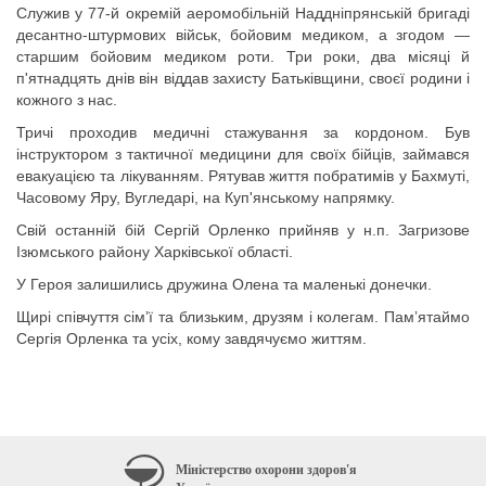
Служив у 77-й окремій аеромобільній Наддніпрянській бригаді
десантно-штурмових військ, бойовим медиком, а згодом —
старшим бойовим медиком роти. Три роки, два місяці й
п'ятнадцять днів він віддав захисту Батьківщини, своєї родини і
кожного з нас.
Тричі проходив медичні стажування за кордоном. Був
інструктором з тактичної медицини для своїх бійців, займався
евакуацією та лікуванням. Рятував життя побратимів у Бахмуті,
Часовому Яру, Вугледарі, на Куп'янському напрямку.
Свій останній бій Сергій Орленко прийняв у н.п. Загризове
Ізюмського району Харківської області.
У Героя залишились дружина Олена та маленькі донечки.
Щирі співчуття сімʼї та близьким, друзям і колегам. Памʼятаймо
Сергія Орленка та усіх, кому завдячуємо життям.
Міністерство охорони здоров'я