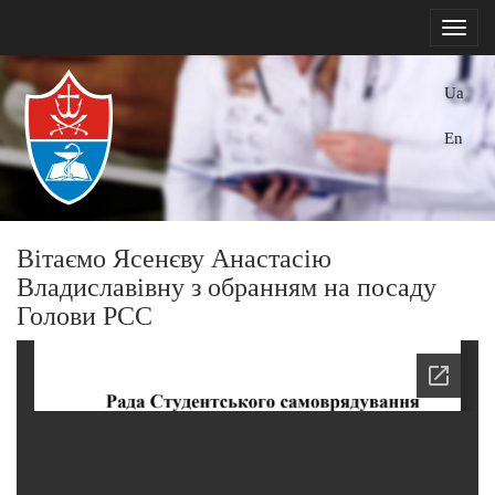
Ua
En
Вітаємо Ясенєву Анастасію
Владиславівну з обранням на посаду
Голови РСС