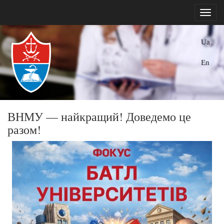
Ua
En
ВНМУ — найкращий! Доведемо це
разом!