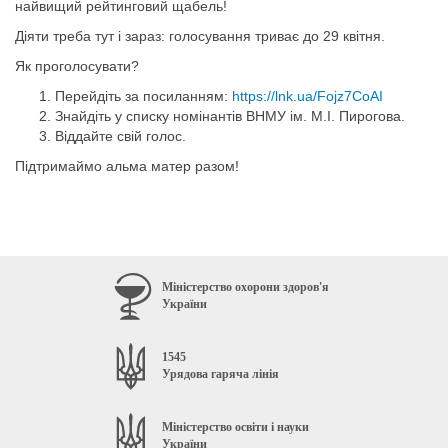
найвищий рейтинговий щабель!
Діяти треба тут і зараз: голосування триває до 29 квітня.
Як проголосувати?
Перейдіть за посиланням:
https://lnk.ua/Fojz7CoAI
Знайдіть у списку номінантів ВНМУ ім. М.І. Пирогова.
Віддайте свій голос.
Підтримаймо альма матер разом!
Міністерство охорони здоров'я
України
1545
Урядова гаряча лінія
Міністерство освіти і науки
України