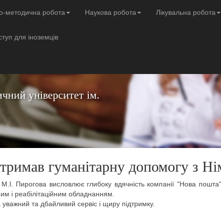
о-методична робота
Наукова робота
Лікувальна робота
ступ для іноземців
чний університет ім.
тримав гуманітарну допомогу з Н
М.І. Пирогова висловлює глибоку вдячність компанії "Нова пошта"
им і реабілітаційним обладнанням.
 уважний та дбайливий сервіс і щиру підтримку.