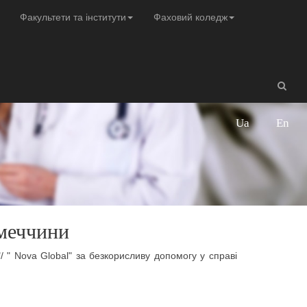
Факультети та інститути
Фаховий коледж
Ua
En
імеччини
/ " Nova Global" за безкорисливу допомогу у справі