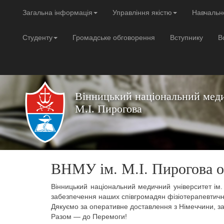
Загальна інформація
Управління якістю
Навчальн
Студенту
Громадське обговорення
Вступнику
В
Вінницький національний меди
М.І. Пирогова
ВНМУ ім. М.І. Пирогова о
Вінницький національний медичний університет ім. 
забезпечення наших співгромадян фізіотерапевтичн
Дякуємо за оперативне доставлення з Німеччини, за
Разом — до Перемоги!