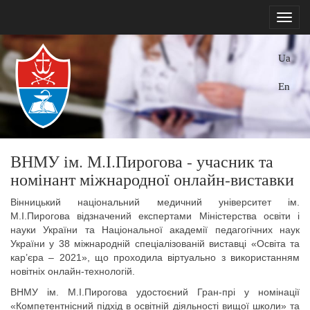
Ua
En
ВНМУ ім. М.І.Пирогова - учасник та
номінант міжнародної онлайн-виставки
Вінницький національний медичний університет ім.
М.І.Пирогова відзначений експертами Міністерства освіти і
науки України та Національної академії педагогічних наук
України у 38 міжнародній спеціалізованій виставці «Освіта та
кар’єра – 2021», що проходила віртуально з використанням
новітніх онлайн-технологій.
ВНМУ ім. М.І.Пирогова удостоєний Гран-прі у номінації
«Компетентнісний підхід в освітній діяльності вищої школи» та