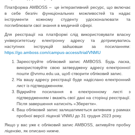
Платформа AMBOSS – це інтерактивний ресурс, що включає
в себе безліч функціональних можливостей та надає
інструменти кожному студенту удосконалювати та
поглиблювати свої знання в медичній сфері.
Для реєстрації на платформі слід використовувати власну
університетську електронну адресу та дотримуватись
наступних інструкцій зайшовши за посиланням:
https://go.amboss.com/campus-access/trial/VNMU
Зареєструйте обліковий запис AMBOSS. Будь ласка,
використовуйте свою затверджену адресу електронної
пошти @vnmu.edu.ua, щоб створити обліковий запис.
На вашу адресу реєстрації буде надіслано електронний
лист із підтвердженням.
Відкрийте посилання в електронному листі з
підтвердженням і вкажіть свої дані на сторінці реєстрації.
Після завершення натисніть «Зберегти».
Ваш обліковий запис залишатиметься активним у рамках
пробної версії ліцензії VNMU до 31 грудня 2023 року.
Якщо у вас уже є обліковий запис AMBOSS, активуйте пробну
ліцензію, як описано нижче.