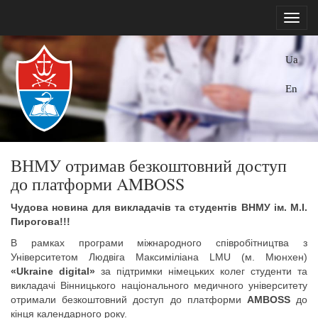
Ua
En
ВНМУ отримав безкоштовний доступ
до платформи AMBOSS
Чудова новина для викладачів та студентів ВНМ
У
ім. М.І.
Пирогова!!!
В рамках програми міжнародного співробітництва з
Університетом Людвіга Максиміліана LMU (м. Мюнхен)
«Ukraine digital»
за підтримки німецьких колег студенти та
викладачі Вінницького національного медичного університету
отримали безкоштовний доступ до платформи
AMBOSS
до
кінця календарного року.