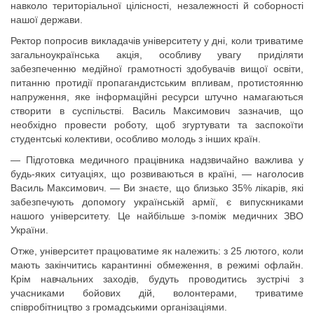
навколо територіальної цілісності, незалежності й соборності
нашої держави.
Ректор попросив викладачів університету у дні, коли триватиме
загальноукраїнська акція, особливу увагу приділяти
забезпеченню медійної грамотності здобувачів вищої освіти,
питанню протидії пропагандистським впливам, протистоянню
напруження, яке інформаційні ресурси штучно намагаються
створити в суспільстві. Василь Максимович зазначив, що
необхідно провести роботу, щоб згуртувати та заспокоїти
студентські колективи, особливо молодь з інших країн.
— Підготовка медичного працівника надзвичайно важлива у
будь-яких ситуаціях, що розвиваються в країні, — наголосив
Василь Максимович. — Ви знаєте, що близько 35% лікарів, які
забезпечують допомогу українській армії, є випускниками
нашого університету. Це найбільше з-поміж медичних ЗВО
України.
Отже, університет працюватиме як належить: з 25 лютого, коли
мають закінчитись карантинні обмеження, в режимі офлайн.
Крім навчальних заходів, будуть проводитись зустрічі з
учасниками бойових дій, волонтерами, триватиме
співробітництво з громадськими організаціями.