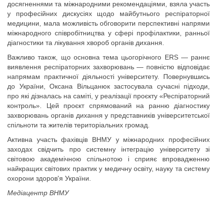
досягненнями та міжнародними рекомендаціями, взяла участь
у професійних дискусіях щодо майбутнього респіраторної
медицини, мала можливість обговорити перспективні напрями
міжнародного співробітництва у сфері профілактики, ранньої
діагностики та лікування хвороб органів дихання.
Важливо також, що основна тема цьогорічного ERS — раннє
виявлення респіраторних захворювань — повністю відповідає
напрямам практичної діяльності університету. Повернувшись
до України, Оксана Вільцанюк застосувала сучасні підходи,
про які дізналась на саміті, у реалізації проєкту «Респіраторний
контроль». Цей проєкт спрямований на ранню діагностику
захворювань органів дихання у представників університетської
спільноти та жителів територіальних громад.
Активна участь фахівців ВНМУ у міжнародних професійних
заходах свідчить про системну інтеграцію університету зі
світовою академічною спільнотою і сприяє впровадженню
найкращих світових практик у медичну освіту, науку та систему
охорони здоров'я України.
Медіацентр ВНМУ