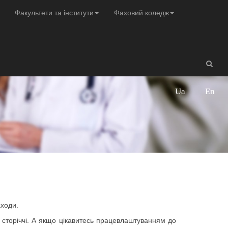
Факультети та інститути
Фаховий коледж
Ua
En
аходи.
IX сторіччі. А якщо цікавитесь працевлаштуванням до