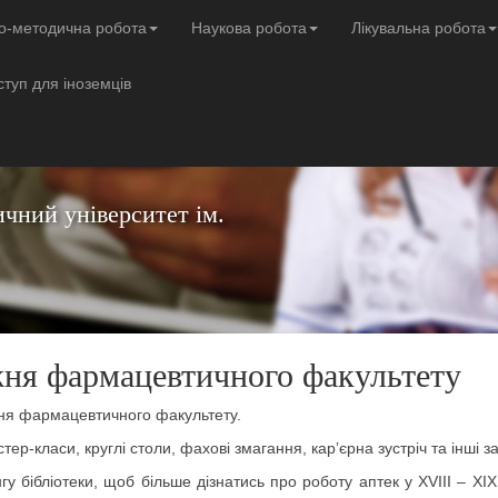
о-методична робота
Наукова робота
Лікувальна робота
ступ для іноземців
чний університет ім.
ня фармацевтичного факультету
жня фармацевтичного факультету.
р-класи, круглі столи, фахові змагання, карʼєрна зустріч та інші з
нгу бібліотеки, щоб більше дізнатись про роботу аптек у XVIII – X