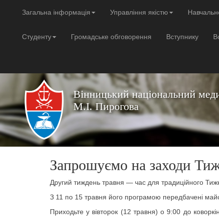
Загальна інформація
Управління якістю
Навчальн
Студенту
Громадське обговорення
Вступнику
В
Вінницький національний меди
М.І. Пирогова
Запрошуємо на заходи Тиж
Другий тиждень травня — час для традиційного Ти
З 11 по 15 травня його програмою передбачені майсте
Приходьте у вівторок (12 травня) о 9:00 до коворкі