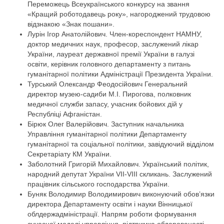
Переможець Всеукраїнського конкурсу на звання
«Кращий роботодавець року», нагороджений трудовою
відзнакою «Знак пошани».
Лурін Ігор Анатолійович. Член-кореспондент НАМНУ,
доктор медичних наук, професор, заслужений лікар
України, лауреат державної премії України в галузі
освіти, керівник головного департаменту з питань
гуманітарної політики Адміністрації Президента України.
Турський Олександр Феодосійович Генеральний
директор музею-садиби М.І. Пирогова, полковник
медичної служби запасу, учасник бойових дій у
Республіці Афганістан.
Бірюк Олег Валерійович. Заступник начальника
Управління гуманітарної політики Департаменту
гуманітарної та соціальної політики, завідуючий відділом
Секретаріату КМ України.
Заболотний Григорій Михайлович. Український політик,
народний депутат України VІІ-VІІІ скликань. Заслужений
працівник сільського господарства України.
Буняк Володимир Володимирович виконуючий обов’язки
директора Департаменту освіти і науки Вінницької
облдержадміністрації. Напрям роботи формування