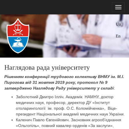
Ua
En
Наглядова рада університету
Рішенням конференції трудового колективу ВНМУ ім. М.І.
Пирогова від 31 жовтня 2019 року, протокол № 9
затверджено Наглядову Раду університету у складі
:
Заболотний Дмитро Ілліч. Академік НАМНУ, доктор
медичних наук, професор, директор ДУ «Інститут
отоларингології ім. проф. О.С. Коломійченка», Віце-
президент Національної академії медичних наук України.
Каленич Павло Євгенійович. Засновник агрооб’єднання
«Ольгопіль», повний кавалер орденів «За заслуги»,