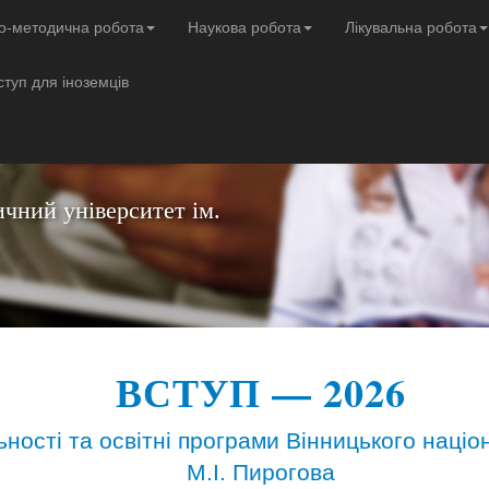
о-методична робота
Наукова робота
Лікувальна робота
ступ для іноземців
чний університет ім.
ВСТУП — 2026
ьності та освітні програми Вінницького націо
М.І. Пирогова