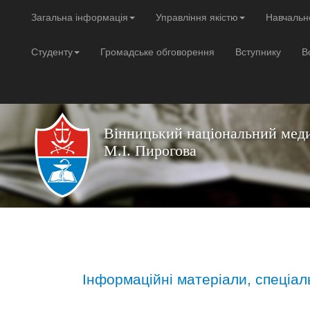
Загальна інформація
Управління якістю
Навчальн
Студенту
Громадське обговорення
Вступнику
В
Вінницький національний меди
М.І. Пирогова
Інформаційні матеріали, спеціал