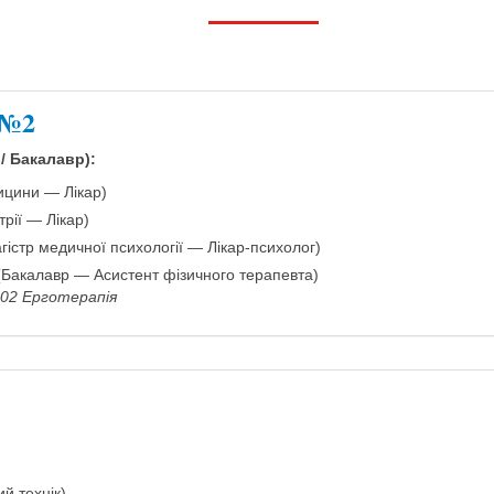
 №2
 / Бакалавр):
ицини — Лікар)
трії — Лікар)
істр медичної психології — Лікар-психолог)
 (Бакалавр — Асистент фізичного терапевта)
7.02 Ерготерапія
й технік)