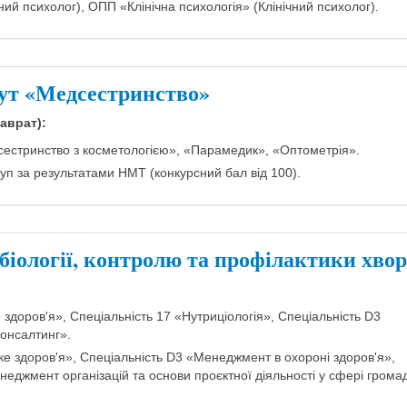
й психолог), ОПП «Клінічна психологія» (Клінічний психолог).
ут «Медсестринство»
аврат):
сестринство з косметологією», «Парамедик», «Оптометрія».
уп за результатами НМТ (конкурсний бал від 100).
біології, контролю та профілактики хво
здоров'я», Спеціальність 17 «Нутриціологія», Спеціальність D3
консалтинг».
е здоров'я», Спеціальність D3 «Менеджмент в охороні здоров'я»,
еджмент організацій та основи проєктної діяльності у сфері грома