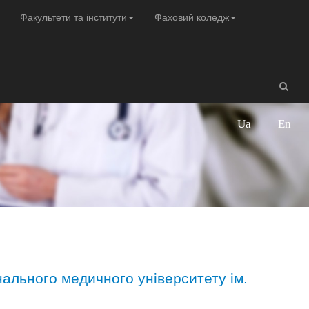
Факультети та інститути
Фаховий коледж
Ua
En
нального медичного університету ім.