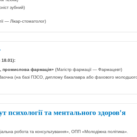
ніст зубний)
ії — Лікар-стоматолог)
т
 18.01):
, промислова фармація»
(Магістр фармації — Фармацевт)
 Заочна (на базі ПЗСО, диплому бакалавра або фахового молодшог
т психології та ментального здоров'я
альна робота та консультування», ОПП «Молодіжна політика».