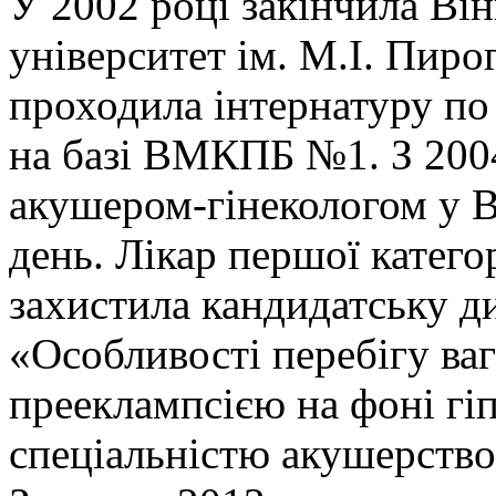
У 2002 році закінчила В
університет ім. М.І. Пиро
проходила інтернатуру по 
на базі ВМКПБ №1. З 200
акушером-гінекологом у
день. Лікар першої катего
захистила кандидатську д
«Особливості перебігу вагі
прееклампсією на фоні гі
спеціальністю акушерство 