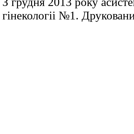
З грудня 2013 року асисте
гінекологіі №1. Друкованих