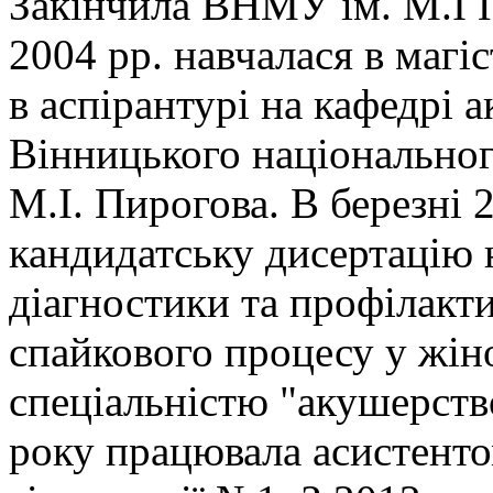
Закінчила ВНМУ ім. М.І П
2004 рр. навчалася в магіс
в аспірантурі на кафедрі 
Вінницького національног
М.І. Пирогова. В березні 
кандидатську дисертацію 
діагностики та профілакт
спайкового процесу у жін
спеціальністю "акушерство
року працювала асистенто